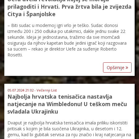
prilagoditi i Hrvati. Prva žrtva bila je zvijezda
Citya i Španjolske
– Biti sudac u modernoj igri vrlo je teško. Sudac donosi
između 200 i 250 odluka po utakmici, dakle jednu svake 22
sekunde. Ideja je jednostavna, tražimo da sve momčadi
osiguraju da njihov kapetan bude jedini igrač koji razgovara
sa sucem – rekao je direktor Uefe za suđenje Roberto
Rosetti.
Opširnije
05.07.2024 21:02 - Večernji List
Najbolja hrvatska tenisačica nastavlja
natjecanje na Wimbledonu! U teškom meču
svladala Ukrajinku
Dvaput je najbolja hrvatska tenisačica imala priliku iskoristiti
pritisak s kojim je bila suočena Ukrajinka, u desetom i 12.
gemu, kad bi gubitak servisa za nju značio i kraj natjecanja na