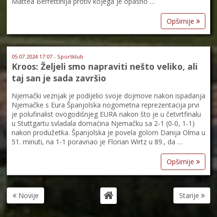
Mattea Berrettinija protiv kojega je opasno …
Opširnije
05.07.2024 17:07 - Sportklub
Kroos: Željeli smo napraviti nešto veliko, ali
taj san je sada završio
Njemački veznjak je podijelio svoje dojmove nakon ispadanja
Njemačke s Eura Španjolska nogometna reprezentacija prvi
je polufinalist ovogodišnjeg EURA nakon što je u četvrtfinalu
u Stuttgartu svladala domaćina Njemačku sa 2-1 (0-0, 1-1)
nakon produžetka. Španjolska je povela golom Danija Olma u
51. minuti, na 1-1 poravnao je Florian Wirtz u 89., da …
Opširnije
Novije
Starije