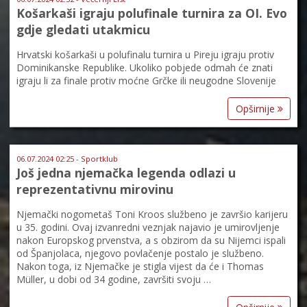
Košarkaši igraju polufinale turnira za OI. Evo
gdje gledati utakmicu
Hrvatski košarkaši u polufinalu turnira u Pireju igraju protiv
Dominikanske Republike. Ukoliko pobjede odmah će znati
igraju li za finale protiv moćne Grčke ili neugodne Slovenije
Opširnije
06.07.2024 02:25 - Sportklub
Još jedna njemačka legenda odlazi u
reprezentativnu mirovinu
Njemački nogometaš Toni Kroos službeno je završio karijeru
u 35. godini. Ovaj izvanredni veznjak najavio je umirovljenje
nakon Europskog prvenstva, a s obzirom da su Nijemci ispali
od Španjolaca, njegovo povlačenje postalo je službeno.
Nakon toga, iz Njemačke je stigla vijest da će i Thomas
Müller, u dobi od 34 godine, završiti svoju …