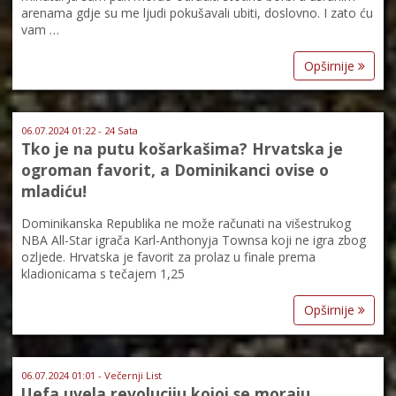
arenama gdje su me ljudi pokušavali ubiti, doslovno. I zato ću
vam …
Opširnije
06.07.2024 01:22 - 24 Sata
Tko je na putu košarkašima? Hrvatska je
ogroman favorit, a Dominikanci ovise o
mladiću!
Dominikanska Republika ne može računati na višestrukog
NBA All-Star igrača Karl-Anthonyja Townsa koji ne igra zbog
ozljede. Hrvatska je favorit za prolaz u finale prema
kladionicama s tečajem 1,25
Opširnije
06.07.2024 01:01 - Večernji List
Uefa uvela revoluciju kojoj se moraju