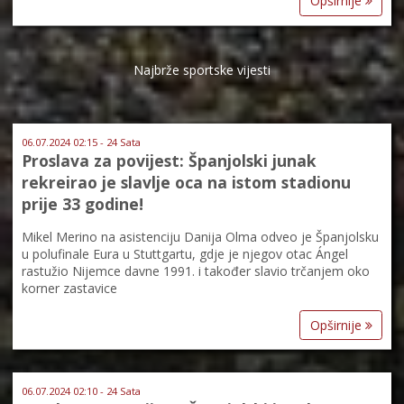
Opširnije
Najbrže sportske vijesti
06.07.2024 02:15 - 24 Sata
Proslava za povijest: Španjolski junak
rekreirao je slavlje oca na istom stadionu
prije 33 godine!
Mikel Merino na asistenciju Danija Olma odveo je Španjolsku
u polufinale Eura u Stuttgartu, gdje je njegov otac Ángel
rastužio Nijemce davne 1991. i također slavio trčanjem oko
korner zastavice
Opširnije
06.07.2024 02:10 - 24 Sata