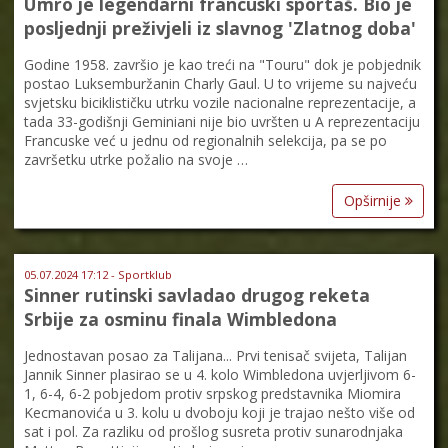
Umro je legendarni francuski sportaš. Bio je
posljednji preživjeli iz slavnog 'Zlatnog doba'
Godine 1958. završio je kao treći na "Touru" dok je pobjednik
postao Luksemburžanin Charly Gaul. U to vrijeme su najveću
svjetsku biciklističku utrku vozile nacionalne reprezentacije, a
tada 33-godišnji Geminiani nije bio uvršten u A reprezentaciju
Francuske već u jednu od regionalnih selekcija, pa se po
završetku utrke požalio na svoje …
Opširnije
05.07.2024 17:12 - Sportklub
Sinner rutinski savladao drugog reketa
Srbije za osminu finala Wimbledona
Jednostavan posao za Talijana... Prvi tenisač svijeta, Talijan
Jannik Sinner plasirao se u 4. kolo Wimbledona uvjerljivom 6-
1, 6-4, 6-2 pobjedom protiv srpskog predstavnika Miomira
Kecmanovića u 3. kolu u dvoboju koji je trajao nešto više od
sat i pol. Za razliku od prošlog susreta protiv sunarodnjaka