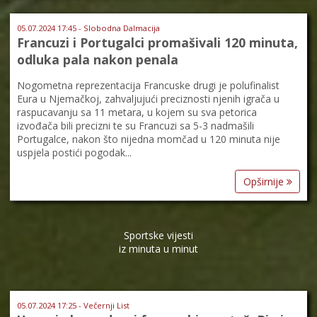
05.07.2024 17:45 - Slobodna Dalmacija
Francuzi i Portugalci promašivali 120 minuta,
odluka pala nakon penala
Nogometna reprezentacija Francuske drugi je polufinalist
Eura u Njemačkoj, zahvaljujući preciznosti njenih igrača u
raspucavanju sa 11 metara, u kojem su sva petorica
izvođača bili precizni te su Francuzi sa 5-3 nadmašili
Portugalce, nakon što nijedna momčad u 120 minuta nije
uspjela postići pogodak...
Opširnije
Sportske vijesti
iz minuta u minut
05.07.2024 17:25 - Večernji List