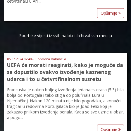
četvrtfinalu u Arli...
Opširnije
Sportske vijesti iz svih najbitnijih hrvatskih medija
06.07.2024 02:40 - Slobodna Dalmacija
UEFA će morati reagirati, kako je moguće da
se dopustilo ovakvo izvođenje kaznenog
udarca i to u četvrtfinalnom susretu
Francuska je nakon boljeg izvođenja jedanaesteraca (5:3) bila
bolja od Portugala i tako stigla do polufinala Eura u
Njemačkoj. Nakon 120 minuta nije bilo pogodaka, a konačni
tragičar u redovima Portugalaca bio je João Félix​ koji je
zakazao prilikom izvođenja penala. Kada se sve uzme u obzir,
a pogo...
Opširnije