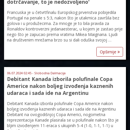
dotrčavanje, to je nedozvoljeno'
Francuska je u četvrtfinalu Europskog prvenstva pobijedila
Portugal na penale s 5:3, nakon što je utakmica završila bez
golova i u produžecima. Za mnoge je to bila pravda za
Ronaldov kontroverzni jedanaesterac, u kojem je zastao prije
nego što je zapucao prema vratima Mikea Maignana. Ljudi
na društvenim mrežama brzo su si dali oduška svojoj …
Opširnije
06.07.2024 02:45 - Slobodna Dalmacija
Debitant Kanada izborila polufinale Copa
Americe nakon boljeg izvođenja kaznenih
udaraca i sada ide na Argentinu
Debitant Kanada izborila polufinale Copa Americe nakon
boljeg izvođenja kaznenih udaraca i sada ide na Argentinu
Debitant na ovogodišnjoj Copa Americi, nogometna
reprezentacija Kanade plasirala se u polufinale nakon što je
bljim izvođenjem 11-eraca s ukupnih 5-4 (1-0, 1-1, 1-1) u