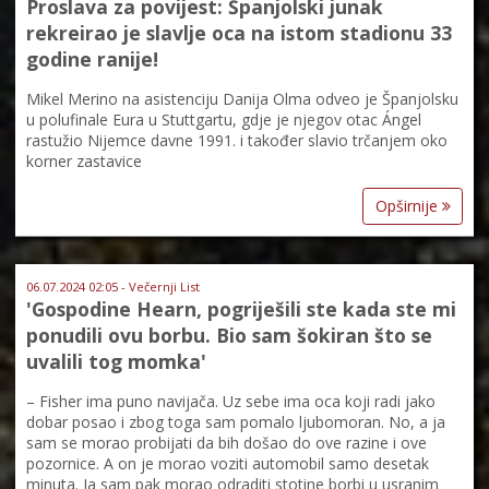
Proslava za povijest: Španjolski junak
rekreirao je slavlje oca na istom stadionu 33
godine ranije!
Mikel Merino na asistenciju Danija Olma odveo je Španjolsku
u polufinale Eura u Stuttgartu, gdje je njegov otac Ángel
rastužio Nijemce davne 1991. i također slavio trčanjem oko
korner zastavice
Opširnije
06.07.2024 02:05 - Večernji List
'Gospodine Hearn, pogriješili ste kada ste mi
ponudili ovu borbu. Bio sam šokiran što se
uvalili tog momka'
– Fisher ima puno navijača. Uz sebe ima oca koji radi jako
dobar posao i zbog toga sam pomalo ljubomoran. No, a ja
sam se morao probijati da bih došao do ove razine i ove
pozornice. A on je morao voziti automobil samo desetak
minuta. Ja sam pak morao odraditi stotine borbi u usranim