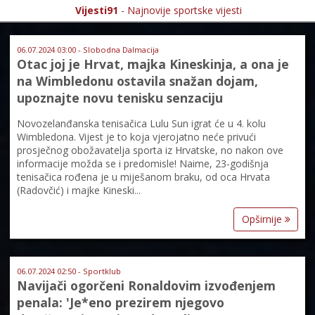
Vijesti91
- Najnovije sportske vijesti
06.07.2024 03:00 - Slobodna Dalmacija
Otac joj je Hrvat, majka Kineskinja, a ona je
na Wimbledonu ostavila snažan dojam,
upoznajte novu tenisku senzaciju
Novozelanđanska tenisačica Lulu Sun igrat će u 4. kolu
Wimbledona. Vijest je to koja vjerojatno neće privući
prosječnog obožavatelja sporta iz Hrvatske, no nakon ove
informacije možda se i predomisle! Naime, 23-godišnja
tenisačica rođena je u miješanom braku, od oca Hrvata
(Radovčić) i majke Kineski...
Opširnije
06.07.2024 02:50 - Sportklub
Navijači ogorčeni Ronaldovim izvođenjem
penala: 'Je*eno prezirem njegovo