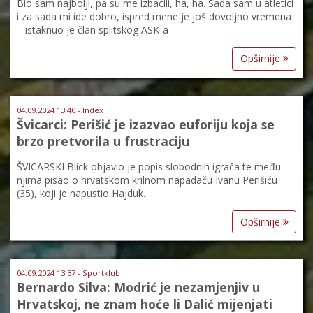
Bio sam najbolji, pa su me izbacili, ha, ha. Sada sam u atletici
i za sada mi ide dobro, ispred mene je još dovoljno vremena
– istaknuo je član splitskog ASK-a
Opširnije
04.09.2024 13:40 - Index
Švicarci: Perišić je izazvao euforiju koja se
brzo pretvorila u frustraciju
ŠVICARSKI Blick objavio je popis slobodnih igrača te među
njima pisao o hrvatskom krilnom napadaču Ivanu Perišiću
(35), koji je napustio Hajduk.
Opširnije
04.09.2024 13:37 - Sportklub
Bernardo Silva: Modrić je nezamjenjiv u
Hrvatskoj, ne znam hoće li Dalić mijenjati