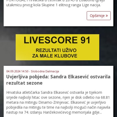
utakmicu prvog kola Skupine 1 elitnog ranga Lige nacija.
Opširnije
04.09.2024 14:50 - Slobodna Dalmacija
Uvjerljiva pobjeda: Sandra Elkasević ostvarila
rezultat sezone
Hrvatska atletičarka Sandra Elkasević ostvarila je tijekom
srijede najbolji hitac ove sezone, njen je disk odletio na 68.81
metara na mitingu Dinamo-Zrinjevac. Elkasević je uvjerljivo
pobijedila na mitingu te time na najbolji mogući način najavila
nastup na 74. izdanju Hanžekovićevog memorijala gdje...