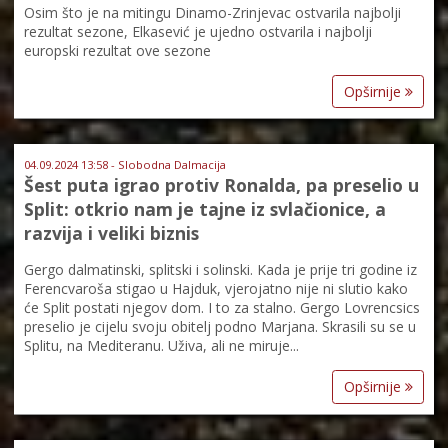
Osim što je na mitingu Dinamo-Zrinjevac ostvarila najbolji
rezultat sezone, Elkasević je ujedno ostvarila i najbolji
europski rezultat ove sezone
Opširnije
04.09.2024 13:58 - Slobodna Dalmacija
Šest puta igrao protiv Ronalda, pa preselio u
Split: otkrio nam je tajne iz svlačionice, a
razvija i veliki biznis
Gergo dalmatinski, splitski i solinski. Kada je prije tri godine iz
Ferencvaroša stigao u Hajduk, vjerojatno nije ni slutio kako
će Split postati njegov dom. I to za stalno. Gergo Lovrencsics
preselio je cijelu svoju obitelj podno Marjana. Skrasili su se u
Splitu, na Mediteranu. Uživa, ali ne miruje...
Opširnije