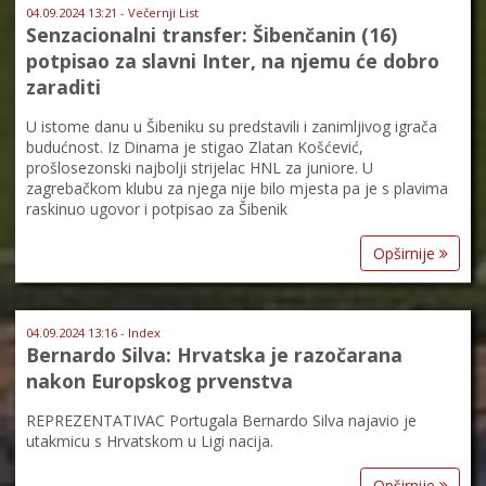
04.09.2024 13:21 - Večernji List
Senzacionalni transfer: Šibenčanin (16)
potpisao za slavni Inter, na njemu će dobro
zaraditi
U istome danu u Šibeniku su predstavili i zanimljivog igrača
budućnost. Iz Dinama je stigao Zlatan Košćević,
prošlosezonski najbolji strijelac HNL za juniore. U
zagrebačkom klubu za njega nije bilo mjesta pa je s plavima
raskinuo ugovor i potpisao za Šibenik
Opširnije
04.09.2024 13:16 - Index
Bernardo Silva: Hrvatska je razočarana
nakon Europskog prvenstva
REPREZENTATIVAC Portugala Bernardo Silva najavio je
utakmicu s Hrvatskom u Ligi nacija.
Opširnije