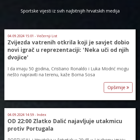
Sportske vijesti iz svih najbitnijih hrvatskih medija
04.09.2024 15:01 - Večernji List
Zvijezda vatrenih otkrila koji je savjet dobio
novi igrač u reprezentaciji: 'Neka uči od njih
dvojice'
I da imaju 50 godina, Cristiano Ronaldo i Luka Modrić mogu
nešto napraviti na terenu, kaže Borna Sosa
Opširnije
04.09.2024 14:59 - Index
OD 22:00 Zlatko Dalić najavljuje utakmicu
protiv Portugala
PORTUGAL i Hrvatska u četvrtak u 20:45 u Lisabonu igraju