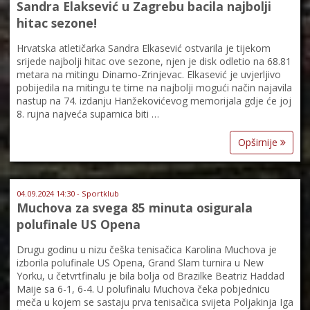
Sandra Elaksević u Zagrebu bacila najbolji
hitac sezone!
Hrvatska atletičarka Sandra Elkasević ostvarila je tijekom
srijede najbolji hitac ove sezone, njen je disk odletio na 68.81
metara na mitingu Dinamo-Zrinjevac. Elkasević je uvjerljivo
pobijedila na mitingu te time na najbolji mogući način najavila
nastup na 74. izdanju Hanžekovićevog memorijala gdje će joj
8. rujna najveća suparnica biti …
Opširnije
04.09.2024 14:30 - Sportklub
Muchova za svega 85 minuta osigurala
polufinale US Opena
Drugu godinu u nizu češka tenisačica Karolina Muchova je
izborila polufinale US Opena, Grand Slam turnira u New
Yorku, u četvrtfinalu je bila bolja od Brazilke Beatriz Haddad
Maije sa 6-1, 6-4. U polufinalu Muchova čeka pobjednicu
meča u kojem se sastaju prva tenisačica svijeta Poljakinja Iga