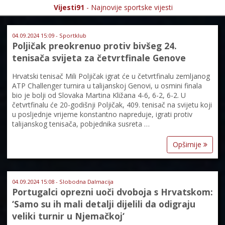
Vijesti91
- Najnovije sportske vijesti
04.09.2024 15:09 - Sportklub
Poljičak preokrenuo protiv bivšeg 24.
tenisača svijeta za četvrtfinale Genove
Hrvatski tenisač Mili Poljičak igrat će u četvrtfinalu zemljanog
ATP Challenger turnira u talijanskoj Genovi, u osmini finala
bio je bolji od Slovaka Martina Kližana 4-6, 6-2, 6-2. U
četvrtfinalu će 20-godišnji Poljičak, 409. tenisač na svijetu koji
u posljednje vrijeme konstantno napreduje, igrati protiv
talijanskog tenisača, pobjednika susreta …
Opširnije
04.09.2024 15:08 - Slobodna Dalmacija
Portugalci oprezni uoči dvoboja s Hrvatskom:
‘Samo su ih mali detalji dijelili da odigraju
veliki turnir u Njemačkoj‘