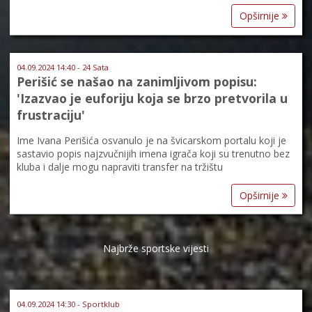
Opširnije
04.09.2024 14:40 - 24 Sata
Perišić se našao na zanimljivom popisu:
'Izazvao je euforiju koja se brzo pretvorila u
frustraciju'
Ime Ivana Perišića osvanulo je na švicarskom portalu koji je
sastavio popis najzvučnijih imena igrača koji su trenutno bez
kluba i dalje mogu napraviti transfer na tržištu
Opširnije
Najbrže sportske vijesti
04.09.2024 14:30 - Sportklub