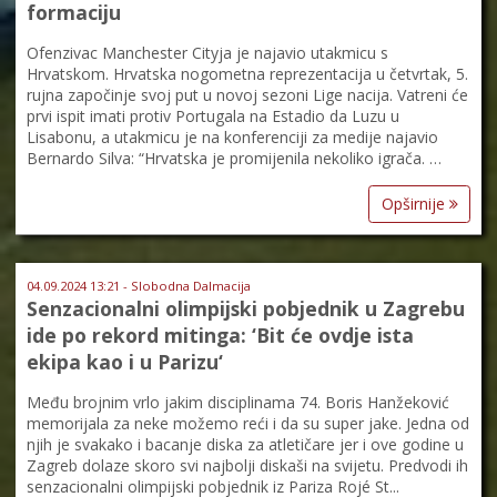
formaciju
Ofenzivac Manchester Cityja je najavio utakmicu s
Hrvatskom. Hrvatska nogometna reprezentacija u četvrtak, 5.
rujna započinje svoj put u novoj sezoni Lige nacija. Vatreni će
prvi ispit imati protiv Portugala na Estadio da Luzu u
Lisabonu, a utakmicu je na konferenciji za medije najavio
Bernardo Silva: “Hrvatska je promijenila nekoliko igrača. …
Opširnije
04.09.2024 13:21 - Slobodna Dalmacija
Senzacionalni olimpijski pobjednik u Zagrebu
ide po rekord mitinga: ‘Bit će ovdje ista
ekipa kao i u Parizu‘
Među brojnim vrlo jakim disciplinama 74. Boris Hanžeković
memorijala za neke možemo reći i da su super jake. Jedna od
njih je svakako i bacanje diska za atletičare jer i ove godine u
Zagreb dolaze skoro svi najbolji diskaši na svijetu. Predvodi ih
senzacionalni olimpijski pobjednik iz Pariza Rojé St...