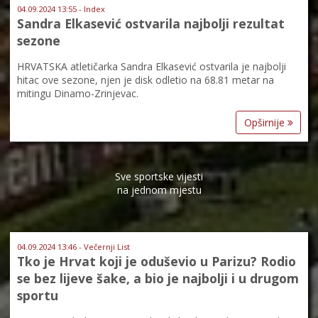
04.09.2024 13:55 - Index
Sandra Elkasević ostvarila najbolji rezultat
sezone
HRVATSKA atletičarka Sandra Elkasević ostvarila je najbolji
hitac ove sezone, njen je disk odletio na 68.81 metar na
mitingu Dinamo-Zrinjevac.
Opširnije
Sve sportske vijesti
na jednom mjestu
04.09.2024 13:46 - Večernji List
Tko je Hrvat koji je oduševio u Parizu? Rodio
se bez lijeve šake, a bio je najbolji i u drugom
sportu