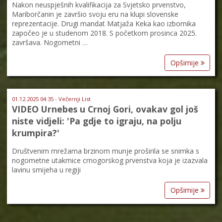
Nakon neuspješnih kvalifikacija za Svjetsko prvenstvo,
Mariborčanin je završio svoju eru na klupi slovenske
reprezentacije. Drugi mandat Matjaža Keka kao izbornika
započeo je u studenom 2018. S početkom prosinca 2025.
završava. Nogometni …
Opširnije
01.12.2025 04:35 - Večernji List
VIDEO Urnebes u Crnoj Gori, ovakav gol još
niste vidjeli: 'Pa gdje to igraju, na polju
krumpira?'
Društvenim mrežama brzinom munje proširila se snimka s
nogometne utakmice crnogorskog prvenstva koja je izazvala
lavinu smijeha u regiji
Opširnije