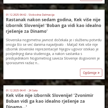
01.12.2025 04:42 - Slobodna Dalmacija
Rastanak nakon sedam godina, Kek više nije
izbornik Slovenije! ‘Boban ga vidi kao idealno
rješenje za Dinamo‘
Slovenska nogometna javnost dočekala je i službenu potvrdu
onoga što se već danima najavljivalo - Matjaž Kek više nije
izbornik slovenske reprezentacije! Njegov ugovor istekao je
posljednjeg dana studenoga, a nakon sastanka s
predsjednikom Nogometnog saveza Slovenije dogovoren je
sporazumni razlaz n...
Opširnije
01.12.2025 04:41 - 24 Sata
Kek više nije izbornik Slovenije! 'Zvonimir
Boban vidi ga kao idealno rješenje za
Dinamo...'