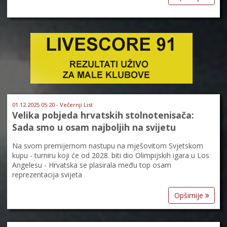
01.12.2025 05:20 - Večernji List
Velika pobjeda hrvatskih stolnotenisača:
Sada smo u osam najboljih na svijetu
Na svom premijernom nastupu na mješovitom Svjetskom
kupu - turniru koji će od 2028. biti dio Olimpijskih igara u Los
Angelesu - Hrvatska se plasirala među top osam
reprezentacija svijeta
Opširnije