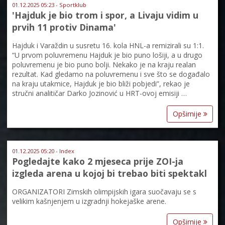
01.12.2025 05:23 - Sportklub
'Hajduk je bio trom i spor, a Livaju vidim u
prvih 11 protiv Dinama'
Hajduk i Varaždin u susretu 16. kola HNL-a remizirali su 1:1.
“U prvom poluvremenu Hajduk je bio puno lošiji, a u drugo
poluvremenu je bio puno bolji. Nekako je na kraju realan
rezultat. Kad gledamo na poluvremenu i sve što se događalo
na kraju utakmice, Hajduk je bio bliži pobjedi”, rekao je
stručni analitičar Darko Jozinović u HRT-ovoj emisiji …
Opširnije
01.12.2025 05:20 - Index
Pogledajte kako 2 mjeseca prije ZOI-ja
izgleda arena u kojoj bi trebao biti spektakl
ORGANIZATORI Zimskih olimpijskih igara suočavaju se s
velikim kašnjenjem u izgradnji hokejaške arene.
Opširnije