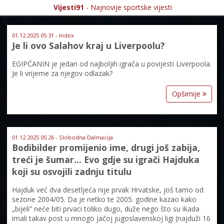
Vijesti91
- Najnovije sportske vijesti
01.12.2025 05:31 - Index
Je li ovo Salahov kraj u Liverpoolu?
EGIPĆANIN je jedan od najboljih igrača u povijesti Liverpoola.
Je li vrijeme za njegov odlazak?
Opširnije
01.12.2025 05:26 - Slobodna Dalmacija
Bodibilder promijenio ime, drugi još zabija,
treći je šumar... Evo gdje su igrači Hajduka
koji su osvojili zadnju titulu
Hajduk već dva desetljeća nije prvak Hrvatske, još tamo od
sezone 2004/05. Da je netko te 2005. godine kazao kako
„bijeli” neće biti prvaci toliko dugo, duže nego što su ikada
imali takav post u mnogo jačoj jugoslavenskoj ligi (najduži 16