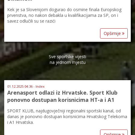
Kek je sa Slovenijom dogurao do osmine finala Europskog
prvenstva, no nakon debakla u kvalifikacijama za SP, on i
savez odlučili su se razići
Opširnije
Sve sportske vijesti
na jednom mjestu
01.12.2025 04:36 - Index
Arenasport odlazi iz Hrvatske. Sport Klub
ponovno dostupan korisnicima HT-a i A1
SPORT KLUB, najdugovječniji regionalni sportski kanal, od
danas je ponovno dostupan korisnicima Hrvatskog Telekoma
i A1 Hrvatska.
Opširnije