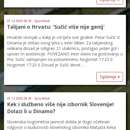
01.12.2025 04:35 - Sportklub
Talijani o Hrvatu: 'Sučić više nije genij'
Hrvatski veznjak u Italiji je od ljeta ove godine. Petar Sučić iz
Dinama je otišao ovog ljeta u Inter Milan. Za talijanskog
velikana dosad je odigrao 21 utakmicu, postigao jedan gol i
upisao tri asistencije. POVEZANO Inter slavio na gostovanju u
Pisi: Sučić zamijenjen na poluvremenu Nogomet 17:23 0
Nogomet 17:23 0 Dosad je Sučić devet …
Opširnije
01.12.2025 04:35 - Sportklub
Kek i službeno više nije izbornik Slovenije!
Dolazi li u Dinamo?
Slovenska nogometna javnost dobila je dugo očekivan
odgovor o budućnosti slovenskog izbornika Matjaža Keka.