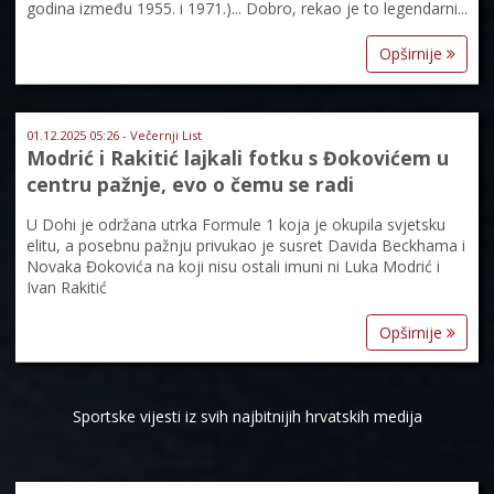
godina između 1955. i 1971.)... Dobro, rekao je to legendarni...
Opširnije
01.12.2025 05:26 - Večernji List
Modrić i Rakitić lajkali fotku s Đokovićem u
centru pažnje, evo o čemu se radi
U Dohi je održana utrka Formule 1 koja je okupila svjetsku
elitu, a posebnu pažnju privukao je susret Davida Beckhama i
Novaka Đokovića na koji nisu ostali imuni ni Luka Modrić i
Ivan Rakitić
Opširnije
Sportske vijesti iz svih najbitnijih hrvatskih medija