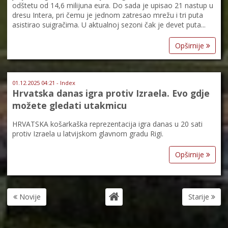
odštetu od 14,6 milijuna eura. Do sada je upisao 21 nastup u
dresu Intera, pri čemu je jednom zatresao mrežu i tri puta
asistirao suigračima. U aktualnoj sezoni čak je devet puta...
Opširnije
01.12.2025 04:21 - Index
Hrvatska danas igra protiv Izraela. Evo gdje
možete gledati utakmicu
HRVATSKA košarkaška reprezentacija igra danas u 20 sati
protiv Izraela u latvijskom glavnom gradu Rigi.
Opširnije
Novije
Starije