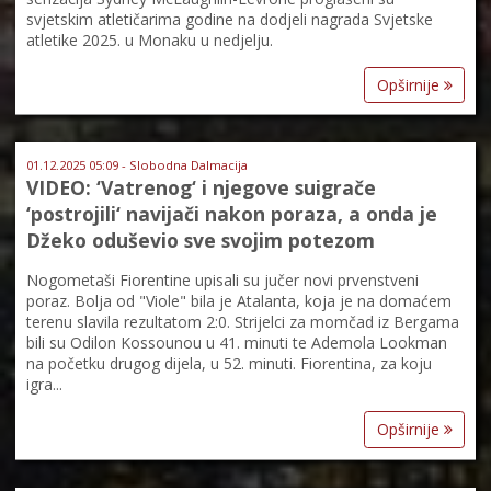
svjetskim atletičarima godine na dodjeli nagrada Svjetske
atletike 2025. u Monaku u nedjelju.
Opširnije
01.12.2025 05:09 - Slobodna Dalmacija
VIDEO: ‘Vatrenog‘ i njegove suigrače
‘postrojili‘ navijači nakon poraza, a onda je
Džeko oduševio sve svojim potezom
Nogometaši Fiorentine upisali su jučer novi prvenstveni
poraz. Bolja od "Viole" bila je Atalanta, koja je na domaćem
terenu slavila rezultatom 2:0. Strijelci za momčad iz Bergama
bili su Odilon Kossounou u 41. minuti te Ademola Lookman
na početku drugog dijela, u 52. minuti. Fiorentina, za koju
igra...
Opširnije