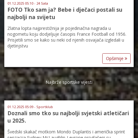
01.12.2025 05:10 - 24 Sata
FOTO Tko sam ja? Bebe i dječaci postali su
najbolji na svijetu
Zlatna lopta najprestižnija je pojedinačna nagrada u
nogometu koju dodjeljuje časopis France Football od 1956.
Prisjetili smo se kako su neki od njenih osvajača izgledali u
djetinjstvu
Opširnije
Najbrže sportske vijesti
01.12.2025 05:09 - Sportklub
Doznali smo tko su najbolji svjetski atletičari
u 2025.
Švedski skakač motkom Mondo Duplantis i američka sprint
senzacija Sydney McLaughlin-Levrone proglašeni su