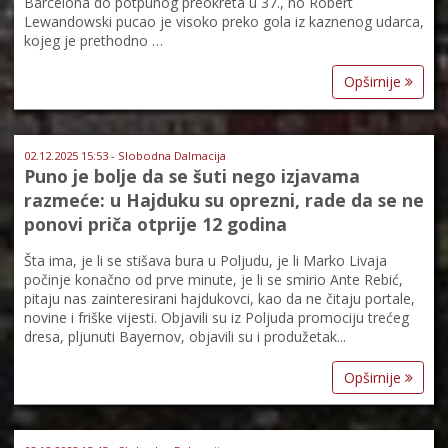
Barcelona do potpunog preokreta u 37., no Robert
Lewandowski pucao je visoko preko gola iz kaznenog udarca,
kojeg je prethodno …
Opširnije
02.12.2025 15:53 - Slobodna Dalmacija
Puno je bolje da se šuti nego izjavama
razmeće: u Hajduku su oprezni, rade da se ne
ponovi priča otprije 12 godina
Šta ima, je li se stišava bura u Poljudu, je li Marko Livaja
počinje konačno od prve minute, je li se smirio Ante Rebić,
pitaju nas zainteresirani hajdukovci, kao da ne čitaju portale,
novine i friške vijesti. Objavili su iz Poljuda promociju trećeg
dresa, pljunuti Bayernov, objavili su i produžetak...
Opširnije