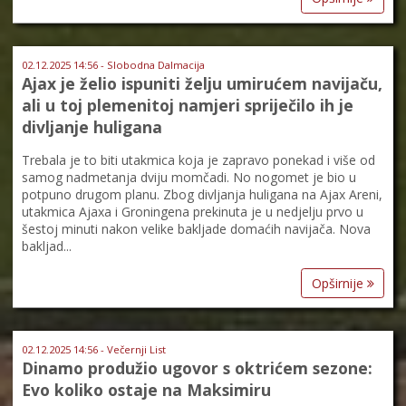
02.12.2025 14:56 - Slobodna Dalmacija
Ajax je želio ispuniti želju umirućem navijaču,
ali u toj plemenitoj namjeri spriječilo ih je
divljanje huligana
Trebala je to biti utakmica koja je zapravo ponekad i više od
samog nadmetanja dviju momčadi. No nogomet je bio u
potpuno drugom planu. Zbog divljanja huligana na Ajax Areni,
utakmica Ajaxa i Groningena prekinuta je u nedjelju prvo u
šestoj minuti nakon velike bakljade domaćih navijača. Nova
bakljad...
Opširnije
02.12.2025 14:56 - Večernji List
Dinamo produžio ugovor s oktrićem sezone:
Evo koliko ostaje na Maksimiru