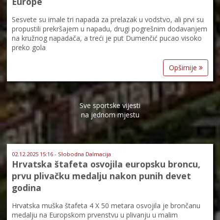
Europe
Sesvete su imale tri napada za prelazak u vodstvo, ali prvi su
propustili prekršajem u napadu, drugi pogrešnim dodavanjem
na kružnog napadača, a treći je put Dumenčić pucao visoko
preko gola
Opširnije
Sve sportske vijesti
na jednom mjestu
02.12.2025 15:16 - Slobodna Dalmacija
Hrvatska štafeta osvojila europsku broncu,
prvu plivačku medalju nakon punih devet
godina
Hrvatska muška štafeta 4 X 50 metara osvojila je brončanu
medalju na Europskom prvenstvu u plivanju u malim