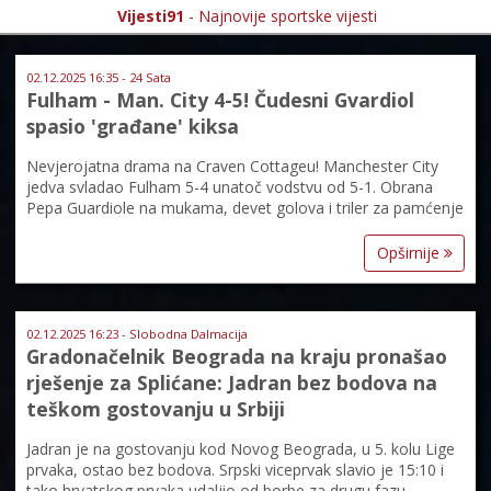
Vijesti91
- Najnovije sportske vijesti
02.12.2025 16:35 - 24 Sata
Fulham - Man. City 4-5! Čudesni Gvardiol
spasio 'građane' kiksa
Nevjerojatna drama na Craven Cottageu! Manchester City
jedva svladao Fulham 5-4 unatoč vodstvu od 5-1. Obrana
Pepa Guardiole na mukama, devet golova i triler za pamćenje
Opširnije
02.12.2025 16:23 - Slobodna Dalmacija
Gradonačelnik Beograda na kraju pronašao
rješenje za Splićane: Jadran bez bodova na
teškom gostovanju u Srbiji
Jadran je na gostovanju kod Novog Beograda, u 5. kolu Lige
prvaka, ostao bez bodova. Srpski viceprvak slavio je 15:10 i
tako hrvatskog prvaka udaljio od borbe za drugu fazu