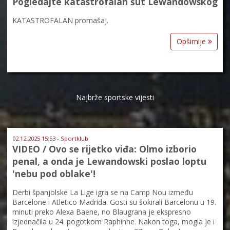
Pogledajte katastrofalan šut Lewandowskog
KATASTROFALAN promašaj.
Opširnije
Najbrže sportske vijesti
02.12.2025 15:53 - Sportklub
VIDEO / Ovo se rijetko viđa: Olmo izborio
penal, a onda je Lewandowski poslao loptu
'nebu pod oblake'!
Derbi španjolske La Lige igra se na Camp Nou između
Barcelone i Atletico Madrida. Gosti su šokirali Barcelonu u 19.
minuti preko Alexa Baene, no Blaugrana je ekspresno
izjednačila u 24. pogotkom Raphinhe. Nakon toga, mogla je i