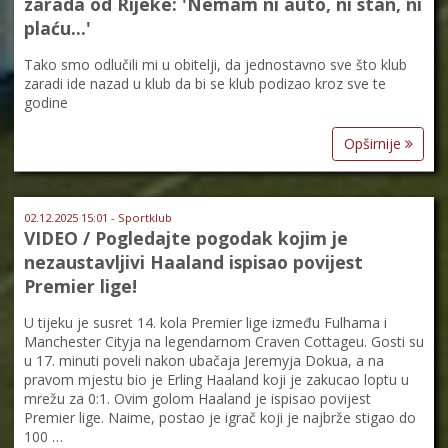
zarada od Rijeke: 'Nemam ni auto, ni stan, ni
plaću...'
Tako smo odlučili mi u obitelji, da jednostavno sve što klub
zaradi ide nazad u klub da bi se klub podizao kroz sve te
godine
Opširnije
02.12.2025 15:01 - Sportklub
VIDEO / Pogledajte pogodak kojim je
nezaustavljivi Haaland ispisao povijest
Premier lige!
U tijeku je susret 14. kola Premier lige između Fulhama i
Manchester Cityja na legendarnom Craven Cottageu. Gosti su
u 17. minuti poveli nakon ubačaja Jeremyja Dokua, a na
pravom mjestu bio je Erling Haaland koji je zakucao loptu u
mrežu za 0:1. Ovim golom Haaland je ispisao povijest
Premier lige. Naime, postao je igrač koji je najbrže stigao do
100 …