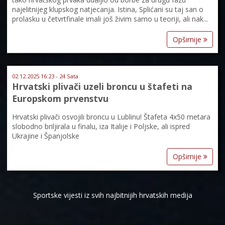
najelitnijeg klupskog natjecanja. Istina, Splićani su taj san o
prolasku u četvrtfinale imali još živim samo u teoriji, ali nak...
Opširnije
02.12.2025 16:23 - 24 Sata
Hrvatski plivači uzeli broncu u štafeti na
Europskom prvenstvu
Hrvatski plivači osvojili broncu u Lublinu! Štafeta 4x50 metara
slobodno briljirala u finalu, iza Italije i Poljske, ali ispred
Ukrajine i Španjolske
Opširnije
Sportske vijesti iz svih najbitnijih hrvatskih medija