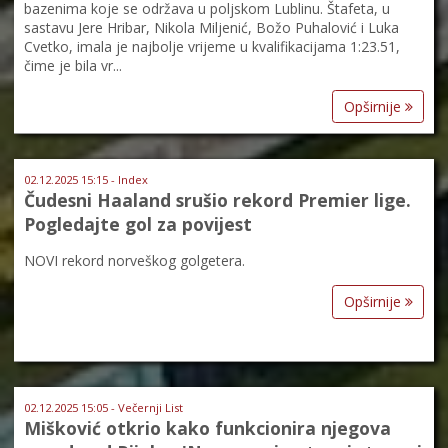
bazenima koje se održava u poljskom Lublinu. Štafeta, u
sastavu Jere Hribar, Nikola Miljenić, Božo Puhalović i Luka
Cvetko, imala je najbolje vrijeme u kvalifikacijama 1:23.51,
čime je bila vr...
Opširnije
02.12.2025 15:15 - Index
Čudesni Haaland srušio rekord Premier lige.
Pogledajte gol za povijest
NOVI rekord norveškog golgetera.
Opširnije
02.12.2025 15:05 - Večernji List
Mišković otkrio kako funkcionira njegova