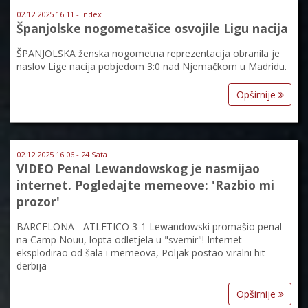
02.12.2025 16:11 - Index
Španjolske nogometašice osvojile Ligu nacija
ŠPANJOLSKA ženska nogometna reprezentacija obranila je
naslov Lige nacija pobjedom 3:0 nad Njemačkom u Madridu.
Opširnije
02.12.2025 16:06 - 24 Sata
VIDEO Penal Lewandowskog je nasmijao
internet. Pogledajte memeove: 'Razbio mi
prozor'
BARCELONA - ATLETICO 3-1 Lewandowski promašio penal
na Camp Nouu, lopta odletjela u "svemir"! Internet
eksplodirao od šala i memeova, Poljak postao viralni hit
derbija
Opširnije