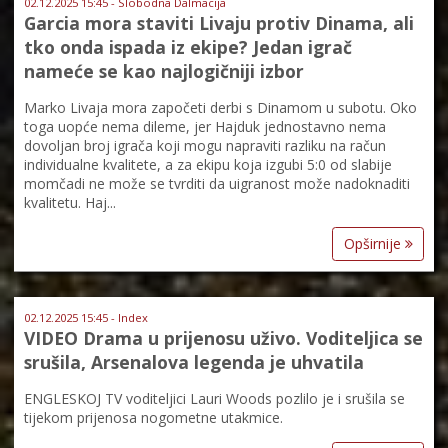
02.12.2025 15:45 - Slobodna Dalmacija
Garcia mora staviti Livaju protiv Dinama, ali
tko onda ispada iz ekipe? Jedan igrač
nameće se kao najlogičniji izbor
Marko Livaja mora započeti derbi s Dinamom u subotu. Oko
toga uopće nema dileme, jer Hajduk jednostavno nema
dovoljan broj igrača koji mogu napraviti razliku na račun
individualne kvalitete, a za ekipu koja izgubi 5:0 od slabije
momčadi ne može se tvrditi da uigranost može nadoknaditi
kvalitetu. Haj...
Opširnije
02.12.2025 15:45 - Index
VIDEO Drama u prijenosu uživo. Voditeljica se
srušila, Arsenalova legenda je uhvatila
ENGLESKOJ TV voditeljici Lauri Woods pozlilo je i srušila se
tijekom prijenosa nogometne utakmice.