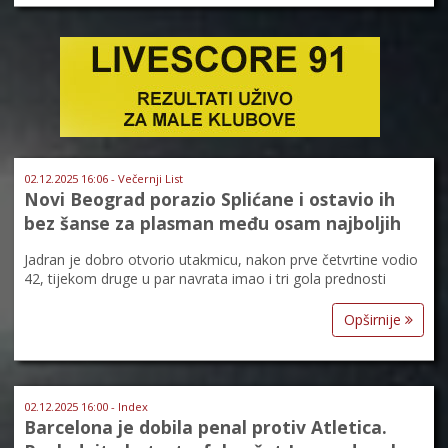
02.12.2025 16:06 - Večernji List
Novi Beograd porazio Splićane i ostavio ih
bez šanse za plasman među osam najboljih
Jadran je dobro otvorio utakmicu, nakon prve četvrtine vodio
42, tijekom druge u par navrata imao i tri gola prednosti
Opširnije
02.12.2025 16:00 - Index
Barcelona je dobila penal protiv Atletica.