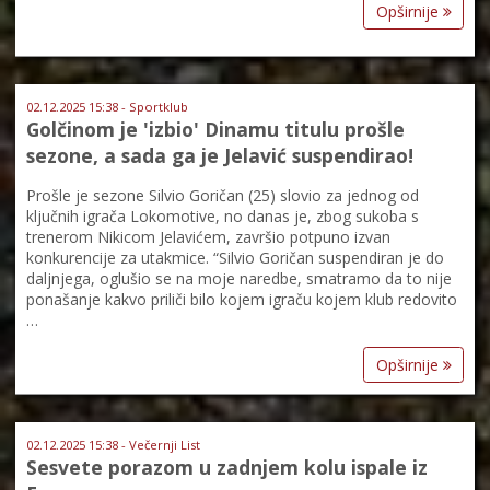
Opširnije
02.12.2025 15:38 - Sportklub
Golčinom je 'izbio' Dinamu titulu prošle
sezone, a sada ga je Jelavić suspendirao!
Prošle je sezone Silvio Goričan (25) slovio za jednog od
ključnih igrača Lokomotive, no danas je, zbog sukoba s
trenerom Nikicom Jelavićem, završio potpuno izvan
konkurencije za utakmice. “Silvio Goričan suspendiran je do
daljnjega, oglušio se na moje naredbe, smatramo da to nije
ponašanje kakvo priliči bilo kojem igraču kojem klub redovito
…
Opširnije
02.12.2025 15:38 - Večernji List
Sesvete porazom u zadnjem kolu ispale iz